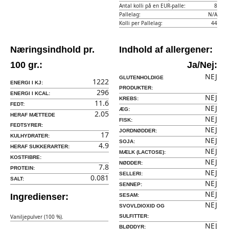
Antal kolli på en EUR-palle:
8
Pallelag:
N/A
Kolli per Pallelag:
44
Næringsindhold pr.
Indhold af allergener:
100 gr.:
Ja/Nej:
NEJ
GLUTENHOLDIGE
1222
ENERGI I KJ:
PRODUKTER:
296
ENERGI I KCAL:
NEJ
KREBS:
11.6
FEDT:
NEJ
ÆG:
2.05
HERAF MÆTTEDE
NEJ
FISK:
FEDTSYRER:
NEJ
JORDNØDDER:
17
KULHYDRATER:
NEJ
SOJA:
4.9
HERAF SUKKERARTER:
NEJ
MÆLK (LACTOSE):
KOSTFIBRE:
NEJ
NØDDER:
7.8
PROTEIN:
NEJ
SELLERI:
0.081
SALT:
NEJ
SENNEP:
NEJ
Ingredienser:
SESAM:
NEJ
SVOVLDIOXID OG
Vaniljepulver (100 %).
SULFITTER:
NEJ
BLØDDYR: