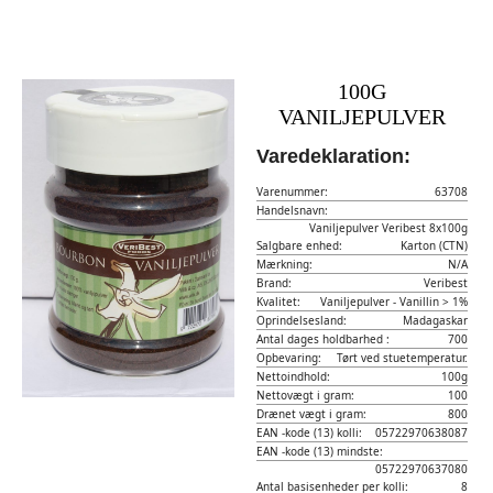
100G
VANILJEPULVER
Varedeklaration:
Varenummer:
63708
Handelsnavn:
Vaniljepulver Veribest 8x100g
Salgbare enhed:
Karton (CTN)
Mærkning:
N/A
Brand:
Veribest
Kvalitet:
Vaniljepulver - Vanillin > 1%
Oprindelsesland:
Madagaskar
Antal dages holdbarhed :
700
Opbevaring:
Tørt ved stuetemperatur.
Nettoindhold:
100g
Nettovægt i gram:
100
Drænet vægt i gram:
800
EAN -kode (13) kolli:
05722970638087
EAN -kode (13) mindste:
05722970637080
Antal basisenheder per kolli:
8