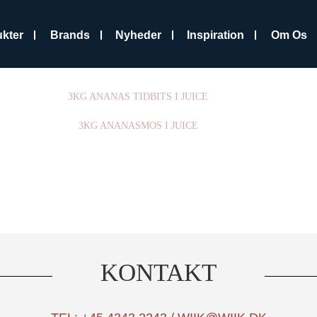
kter
Brands
Nyheder
Inspiration
Om Os
3KG ANANAS TIDBITS I JUICE
3KG ANANASMOS I JUICE
KONTAKT