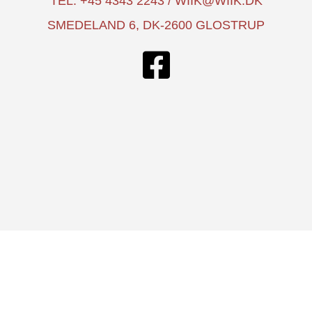
TEL: +45 4343 2243 / WIIK@WIIK.DK
SMEDELAND 6, DK-2600 GLOSTRUP