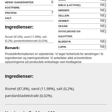
0
HERAF SUKKERARTER:
NEJ
MÆLK (LACTOSE):
KOSTFIBRE:
NEJ
NØDDER:
7
PROTEIN:
NEJ
SELLERI:
SALT:
NEJ
SENNEP:
NEJ
Ingredienser:
SESAM:
NEJ
SVOVLDIOXID OG
Rismel (87,8%), vand (11,98%), salt
SULFITTER:
NEJ
(0,2%), pandanbladekstrakt (0,02%).
BLØDDYR:
NEJ
LUPIN:
Bemærk:
Produktinformationen er vejledende. Vi tager forbehold for ændringer i fx
ingredienser og næringsindhold. Vi anbefaler altid at kontrollere
oplysningerne på productets emballage ved modtagelse.
Ingredienser:
Rismel (87,8%), vand (11,98%), salt (0,2%),
pandanbladekstrakt (0,02%).