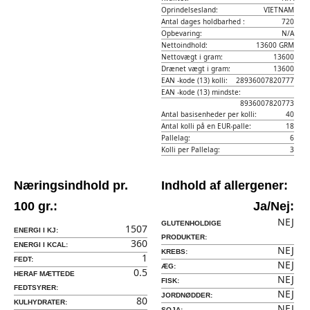
Oprindelsesland:
VIETNAM
Antal dages holdbarhed :
720
Opbevaring:
N/A
Nettoindhold:
13600 GRM
Nettovægt i gram:
13600
Drænet vægt i gram:
13600
EAN -kode (13) kolli:
28936007820777
EAN -kode (13) mindste:
8936007820773
Antal basisenheder per kolli:
40
Antal kolli på en EUR-palle:
18
Pallelag:
6
Kolli per Pallelag:
3
Næringsindhold pr.
Indhold af allergener:
100 gr.:
Ja/Nej:
NEJ
GLUTENHOLDIGE
1507
ENERGI I KJ:
PRODUKTER:
360
ENERGI I KCAL:
NEJ
KREBS:
1
FEDT:
NEJ
ÆG:
0.5
HERAF MÆTTEDE
NEJ
FISK:
FEDTSYRER:
NEJ
JORDNØDDER:
80
KULHYDRATER:
NEJ
SOJA: