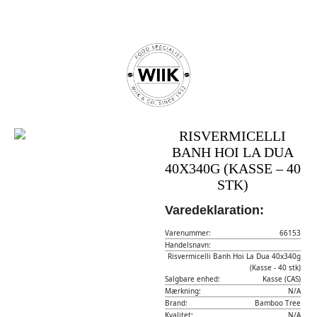
RISVERMICELLI
BANH HOI LA DUA
40X340G (KASSE – 40
STK)
Varedeklaration:
Varenummer:
66153
Handelsnavn:
Risvermicelli Banh Hoi La Dua 40x340g
(Kasse - 40 stk)
Salgbare enhed:
Kasse (CAS)
Mærkning:
N/A
Brand:
Bamboo Tree
Kvalitet:
N/A