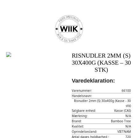
RISNUDLER 2MM (S)
30X400G (KASSE – 30
STK)
Varedeklaration:
Varenummer:
66100
Handelsnavn:
Risnudler 2mm (S) 30x400g (Kasse - 30
stk)
Salgbare enhed:
Kasse (CAS)
Mærkning:
N/A
Brand:
Bamboo Tree
Kvalitet:
N/A
Oprindelsesland:
VIETNAM
Antal dages holdbarhed :
720