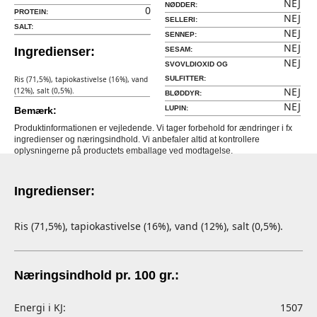
NEJ
NØDDER:
0
PROTEIN:
NEJ
SELLERI:
SALT:
NEJ
SENNEP:
NEJ
Ingredienser:
SESAM:
NEJ
SVOVLDIOXID OG
Ris (71,5%), tapiokastivelse (16%), vand
SULFITTER:
NEJ
(12%), salt (0,5%).
BLØDDYR:
NEJ
LUPIN:
Bemærk:
Produktinformationen er vejledende. Vi tager forbehold for ændringer i fx
ingredienser og næringsindhold. Vi anbefaler altid at kontrollere
oplysningerne på productets emballage ved modtagelse.
Ingredienser:
Ris (71,5%), tapiokastivelse (16%), vand (12%), salt (0,5%).
Næringsindhold pr. 100 gr.:
Energi i KJ:
1507