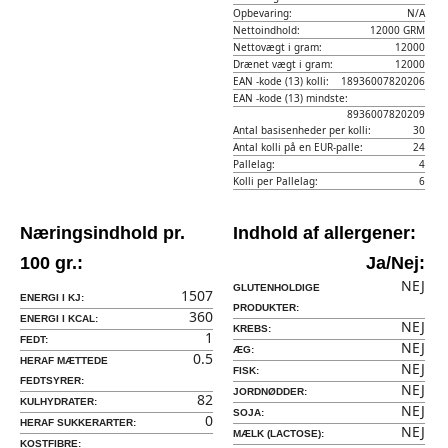
Opbevaring:
N/A
Nettoindhold:
12000 GRM
Nettovægt i gram:
12000
Drænet vægt i gram:
12000
EAN -kode (13) kolli:
18936007820206
EAN -kode (13) mindste:
8936007820209
Antal basisenheder per kolli:
30
Antal kolli på en EUR-palle:
24
Pallelag:
4
Kolli per Pallelag:
6
Næringsindhold pr.
Indhold af allergener:
100 gr.:
Ja/Nej:
NEJ
GLUTENHOLDIGE
1507
ENERGI I KJ:
PRODUKTER:
360
ENERGI I KCAL:
NEJ
KREBS:
1
FEDT:
NEJ
ÆG:
0.5
HERAF MÆTTEDE
NEJ
FISK:
FEDTSYRER:
NEJ
JORDNØDDER:
82
KULHYDRATER:
NEJ
SOJA:
0
HERAF SUKKERARTER:
NEJ
MÆLK (LACTOSE):
KOSTFIBRE: