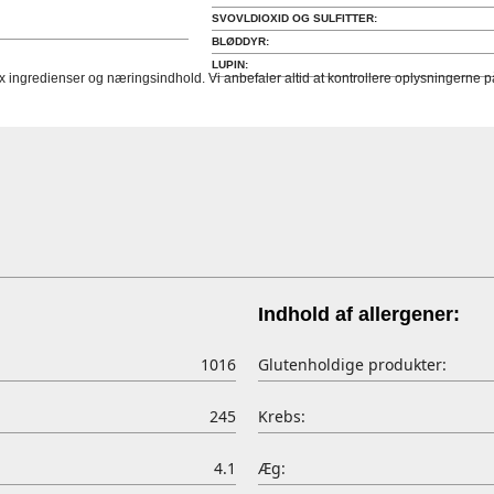
SVOVLDIOXID OG SULFITTER:
BLØDDYR:
LUPIN:
fx ingredienser og næringsindhold. Vi anbefaler altid at kontrollere oplysningerne
Indhold af allergener:
1016
Glutenholdige produkter:
245
Krebs:
4.1
Æg: