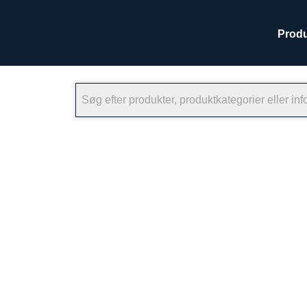
Produ
×