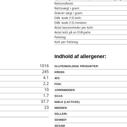
Nettoindhold:
Nettovægt i gram:
Drænet vægt i gram:
EAN -kode (13) kolli:
EAN -kode (13) mindste:
Antal basisenheder per kolli:
Antal kolli på en EUR-palle:
Pallelag:
Kolli per Pallelag:
Indhold af allergener:
1016
GLUTENHOLDIGE PRODUKTER:
245
KREBS:
4.1
ÆG:
2.2
FISK:
10
JORDNØDDER:
1.7
SOJA:
37.7
MÆLK (LACTOSE):
23
NØDDER:
SELLERI:
SENNEP:
SESAM: