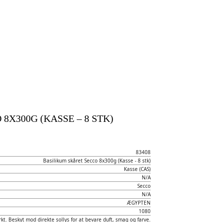
8X300G (KASSE – 8 STK)
83408
Basilikum skåret Secco 8x300g (Kasse - 8 stk)
Kasse (CAS)
N/A
Secco
N/A
ÆGYPTEN
1080
kt. Beskyt mod direkte sollys for at bevare duft, smag og farve.