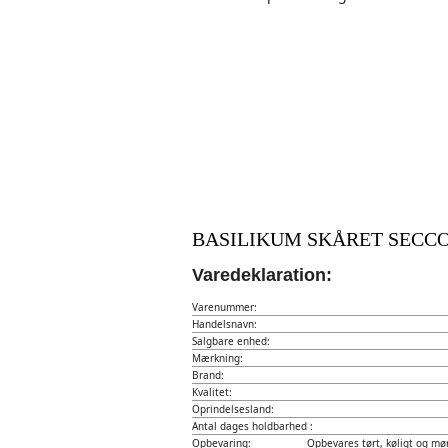
BASILIKUM SKÅRET SECCO 
Varedeklaration:
Varenummer:
Handelsnavn:
Salgbare enhed:
Mærkning:
Brand:
Kvalitet:
Oprindelsesland:
Antal dages holdbarhed :
Opbevaring:
Opbevares tørt, køligt og mør