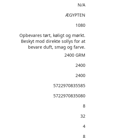
N/A
ÆGYPTEN
1080
Opbevares tørt, køligt og mørkt.
Beskyt mod direkte sollys for at
bevare duft, smag og farve.
2400 GRM
2400
2400
5722970835585
5722970835080
8
32
4
8