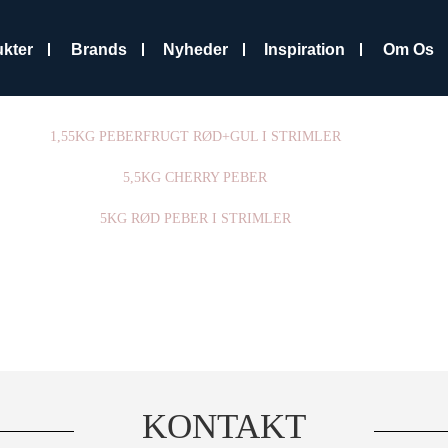
kter
Brands
Nyheder
Inspiration
Om Os
1,55KG PEBERFRUGT RØD+GUL I STRIMLER
5,5KG CHERRY PEBER
5KG RØD PEBER I STRIMLER
KONTAKT