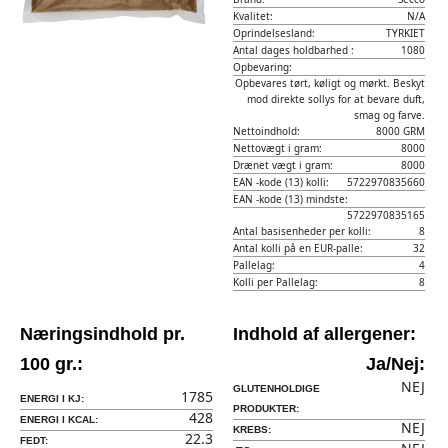
Kvalitet:
N/A
Oprindelsesland:
TYRKIET
Antal dages holdbarhed :
1080
Opbevaring:
Opbevares tørt, køligt og mørkt. Beskyt
mod direkte sollys for at bevare duft,
smag og farve.
Nettoindhold:
8000 GRM
Nettovægt i gram:
8000
Drænet vægt i gram:
8000
EAN -kode (13) kolli:
5722970835660
EAN -kode (13) mindste:
5722970835165
Antal basisenheder per kolli:
8
Antal kolli på en EUR-palle:
32
Pallelag:
4
Kolli per Pallelag:
8
Næringsindhold pr.
Indhold af allergener:
100 gr.:
Ja/Nej:
NEJ
GLUTENHOLDIGE
1785
ENERGI I KJ:
PRODUKTER:
428
ENERGI I KCAL:
NEJ
KREBS:
22.3
FEDT: