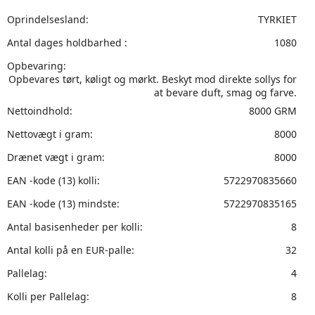
Oprindelsesland:
TYRKIET
Antal dages holdbarhed :
1080
Opbevaring:
Opbevares tørt, køligt og mørkt. Beskyt mod direkte sollys for
at bevare duft, smag og farve.
Nettoindhold:
8000 GRM
Nettovægt i gram:
8000
Drænet vægt i gram:
8000
EAN -kode (13) kolli:
5722970835660
EAN -kode (13) mindste:
5722970835165
Antal basisenheder per kolli:
8
Antal kolli på en EUR-palle:
32
Pallelag:
4
Kolli per Pallelag:
8