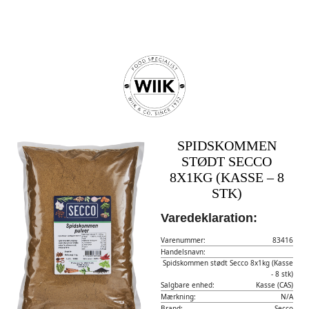
SPIDSKOMMEN
STØDT SECCO
8X1KG (KASSE – 8
STK)
Varedeklaration:
Varenummer:
83416
Handelsnavn:
Spidskommen stødt Secco 8x1kg (Kasse
- 8 stk)
Salgbare enhed:
Kasse (CAS)
Mærkning:
N/A
Brand:
Secco