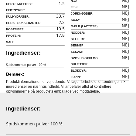
NEJ
ÆG:
1.5
HERAF MÆTTEDE
NEJ
FISK:
FEDTSYRER:
NEJ
JORDNØDDER:
33.7
KULHYDRATER:
NEJ
SOJA:
2.3
HERAF SUKKERARTER:
NEJ
MÆLK (LACTOSE):
10.5
KOSTFIBRE:
NEJ
NØDDER:
17.8
PROTEIN:
NEJ
SELLERI:
SALT:
NEJ
SENNEP:
NEJ
Ingredienser:
SESAM:
NEJ
SVOVLDIOXID OG
Spidskommen pulver 100 %
SULFITTER:
NEJ
BLØDDYR:
Bemærk:
NEJ
LUPIN:
Produktinformationen er vejledende. Vi tager forbehold for ændringer i fx
ingredienser og næringsindhold. Vi anbefaler altid at kontrollere
oplysningerne på productets emballage ved modtagelse.
Ingredienser:
Spidskommen pulver 100 %