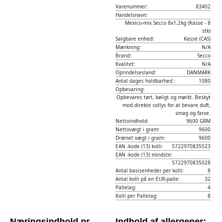
Varenummer:
83402
Handelsnavn:
Mexico-mix Secco 8x1,2kg (Kasse - 8
stk)
Salgbare enhed:
Kasse (CAS)
Mærkning:
N/A
Brand:
Secco
Kvalitet:
N/A
Oprindelsesland:
DANMARK
Antal dages holdbarhed :
1080
Opbevaring:
Opbevares tørt, køligt og mørkt. Beskyt
mod direkte sollys for at bevare duft,
smag og farve.
Nettoindhold:
9600 GRM
Nettovægt i gram:
9600
Drænet vægt i gram:
9600
EAN -kode (13) kolli:
5722970835523
EAN -kode (13) mindste:
5722970835028
Antal basisenheder per kolli:
8
Antal kolli på en EUR-palle:
32
Pallelag:
4
Kolli per Pallelag:
8
Næringsindhold pr.
Indhold af allergener: