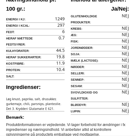
100 gr.:
Ja/Nej:
NEJ
GLUTENHOLDIGE
1249
ENERGI I KJ:
PRODUKTER:
297
ENERGI I KCAL:
NEJ
KREBS:
6
FEDT:
NEJ
ÆG:
0.7
HERAF MÆTTEDE
NEJ
FISK:
FEDTSYRER:
NEJ
JORDNØDDER:
44.5
KULHYDRATER:
NEJ
SOJA:
19.8
HERAF SUKKERARTER:
NEJ
MÆLK (LACTOSE):
11.9
KOSTFIBRE:
NEJ
NØDDER:
10.4
PROTEIN:
NEJ
SELLERI:
SALT:
NEJ
SENNEP:
NEJ
Ingredienser:
SESAM:
NEJ
SVOVLDIOXID OG
Løg knust, paprika, salt, drusukker,
SULFITTER:
NEJ
gurkemaje, chili, parsnips, planteolie.
BLØDDYR:
Det 3. Krydderi Glutamate E 621.
NEJ
LUPIN:
Bemærk:
Produktinformationen er vejledende. Vi tager forbehold for ændringer i fx
ingredienser og næringsindhold. Vi anbefaler altid at kontrollere
oplysningerne på productets emballage ved modtagelse.