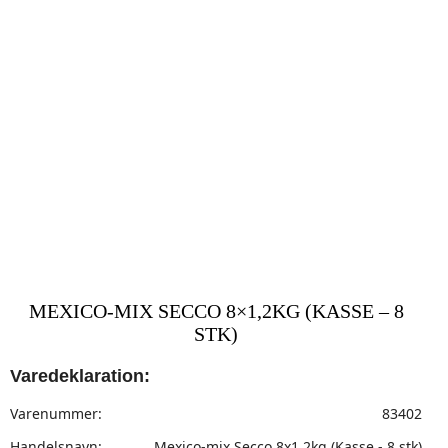
MEXICO-MIX SECCO 8×1,2KG (KASSE – 8
STK)
Varedeklaration:
Varenummer:
83402
Handelsnavn:
Mexico-mix Secco 8x1,2kg (Kasse - 8 stk)